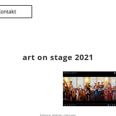
Kontakt
art on stage 2021
Fabrice Hölzel – Gesang